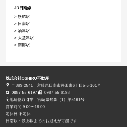
JR日南線
飫肥駅
日南駅
油津駅
大堂津駅
南郷駅
株式会社OSHIRO不動産
〒889-2541 宮崎県日南市吾田東6丁目5-5-101号
0987-55-6197
0987-55-6198
宅地建物取引業 宮崎県知事（1）第5161号
営業時間:9:00〜18:00
定休日:不定休
日南駅・飫肥駅までのお迎えが可能です