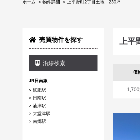
ホーム
物件詳細
上平野町2丁目土地 230坪
売買物件を探す
上平
沿線検索
価
JR日南線
1,700
飫肥駅
日南駅
油津駅
大堂津駅
南郷駅