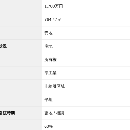
1,700
万円
764.47㎡
売地
状況
宅地
所有権
準工業
非線引区域
平坦
引渡時期
更地 / 相談
60%