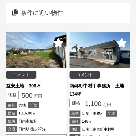
条件に近い物件
コメント
コメント
益安土地 306坪
南郷町中村甲事務所 土地
134坪
500
価格
万円
1,100
価格
万円
種別
売地
間取
面積
1016.00㎡
種別
店舗・事務所
間取
住所
日南市益安
面積
148㎡
交通
日南駅 徒歩27分
住所
日南市南郷町中村甲