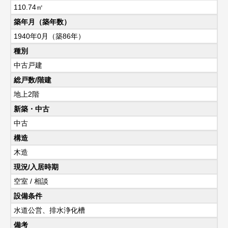
110.74㎡
築年月（築年数）
1940年0月（築86年）
種別
中古戸建
総戸数/階建
地上2階
新築・中古
中古
構造
木造
現況/入居時期
空室 / 相談
設備条件
水道公営、排水浄化槽
備考