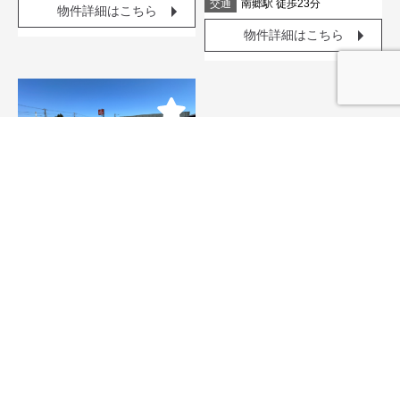
交通
南郷駅 徒歩23分
物件詳細はこちら
物件詳細はこちら
コメント
上平野町2丁目土地 230坪
1,700
価格
万円
種別
売地
間取
面積
764.47㎡
住所
日南市上平野町2丁目
交通
日南駅 徒歩10分
物件詳細はこちら