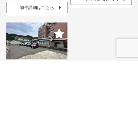
物件詳細はこちら
コメント
南郷町中村乙土地 56坪
320
価格
万円
種別
売地
間取
面積
187.65㎡
住所
日南市南郷町中村乙
交通
南郷駅 徒歩10分
物件詳細はこちら