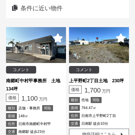
条件に近い物件
コメント
コメント
南郷町中村甲事務所 土地
上平野町2丁目土地 230坪
134坪
1,700
価格
万円
1,100
価格
万円
種別
売地
間取
面積
764.47㎡
種別
店舗・事務所
間取
住所
日南市上平野町2丁目
面積
148㎡
交通
日南駅 徒歩10分
住所
日南市南郷町中村甲
交通
南郷駅 徒歩23分
物件詳細はこちら